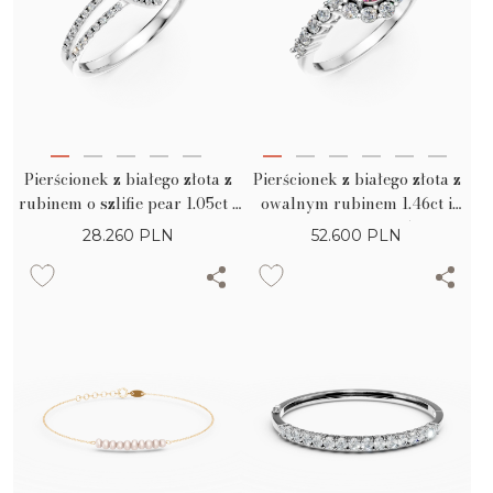
Pierścionek z białego złota z
Pierścionek z białego złota z
rubinem o szlifie pear 1.05ct i
owalnym rubinem 1.46ct i
diamentami 0.3ct
diamentami 0.65ct
28.260
PLN
52.600
PLN