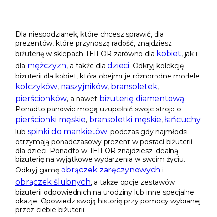
Dla niespodzianek, które chcesz sprawić, dla
prezentów, które przynoszą radość, znajdziesz
kobiet
biżuterię w sklepach TEILOR zarówno dla
, jak i
mężczyzn
dzieci
dla
, a także dla
. Odkryj kolekcję
biżuterii dla kobiet, która obejmuje różnorodne modele
kolczyków
naszyjników
bransoletek
,
,
,
pierścionków
biżuterię diamentową
, a nawet
.
Ponadto panowie mogą uzupełnić swoje stroje o
pierścionki męskie
bransoletki męskie
łańcuchy
,
,
spinki do mankietów
lub
, podczas gdy najmłodsi
otrzymają ponadczasowy prezent w postaci biżuterii
dla dzieci. Ponadto w TEILOR znajdziesz idealną
biżuterię na wyjątkowe wydarzenia w swoim życiu.
obrączek zaręczynowych
Odkryj gamę
i
obrączek ślubnych
, a także opcje zestawów
biżuterii odpowiednich na urodziny lub inne specjalne
okazje. Opowiedz swoją historię przy pomocy wybranej
przez ciebie biżuterii.