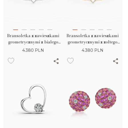
Bransoletka z zawieszkami
Bransoletka z zawieszkami
geometrycznymi z bialego
geometrycznymi z zoltego
zlota z diamentami 0.1ct
zlota z diamentami 0.1ct
4.380
PLN
4.380
PLN