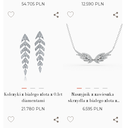
diamentami
diamentami i bezbarwnymi
54.705
PLN
12.590
PLN
diamentami baguette 0.36ct
Kolczyki z bialego zlota z 0.1ct
Naszyjnik z zawieszka
diamentami
skrzydla z bialego zlota z
0.39ct diamentami
21.780
PLN
6.595
PLN