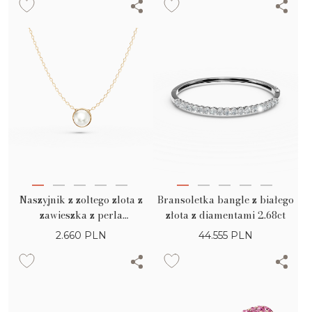
Naszyjnik z zoltego zlota z
Bransoletka bangle z białego
zawieszka z perla
złota z diamentami 2.68ct
slodkowodna
2.660
PLN
44.555
PLN