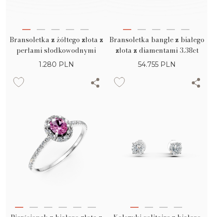
Bransoletka z żółtego złota z
Bransoletka bangle z białego
perłami słodkowodnymi
złota z diamentami 3.38ct
1.280
PLN
54.755
PLN