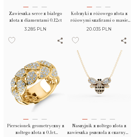
Zawieszka serce z bialego
Kolczyki z różowego złota z
zlota z diamentami 0.12ct
różowymi szafirami o masie
0.8ct i diamentami o masie
3.285
PLN
20.035
PLN
0.1ct
Pierscionek geometryczny z
Naszyjnik z zoltego zlota z
zoltego zlota z 0.1ct
zawieszka pszczola z czarnymi