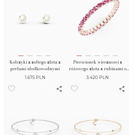
Kolczyki z zoltego zlota z
Pierścionek wieczności z
perlami slodkowodnymi
różowego złota z rubinami o
masie 0.8ct
1.675
PLN
3.420
PLN