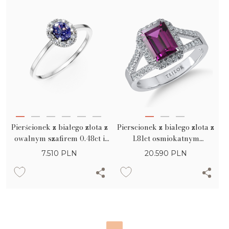
Pierścionek z białego złota z
Pierscionek z bialego zlota z
owalnym szafirem 0.48ct i
1.81ct osmiokatnym
diamentami 0.18ct
fioletowym granatem oraz
7.510
PLN
20.590
PLN
0.38ct diamentami