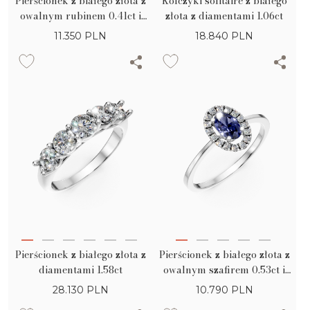
Pierścionek z białego złota z
Kolczyki solitaire z białego
owalnym rubinem 0.41ct i
złota z diamentami 1.06ct
diamentami 0.3ct
11.350
PLN
18.840
PLN
Pierścionek z białego złota z
Pierścionek z białego złota z
diamentami 1.58ct
owalnym szafirem 0.53ct i
diamentami 0.18ct
28.130
PLN
10.790
PLN