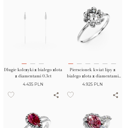
Dlugie kolczyki z bialego zlota
Pierscionek kwiat lipy z
z diamentami 0.3ct
bialego zlota z diamentami
0.09ct
4.435
PLN
4.925
PLN