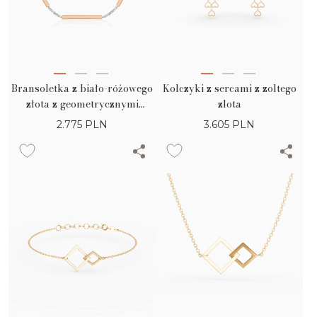
Bransoletka z biało-różowego
Kolczyki z sercami z zoltego
złota z geometrycznymi
zlota
wstawkami
2.775
PLN
3.605
PLN