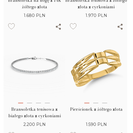
Bransoletka na nogę z 14K
Bransoletka tenisowa z żółtego
żółtego złota
złota z cyrkoniami
1.680
PLN
1.970
PLN
Bransoletka tenisowa z
Pierścionek z żółtego złota
białego złota z cyrkoniami
2.200
PLN
1.590
PLN