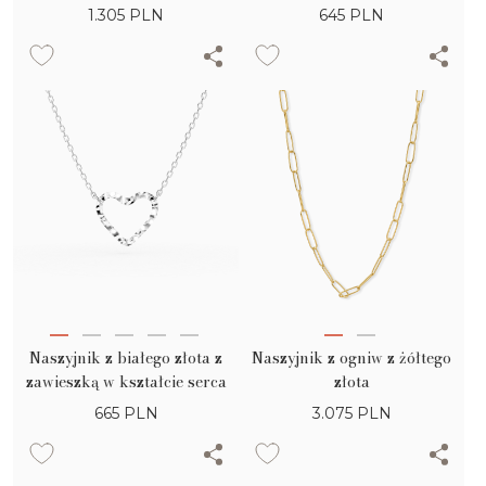
złota
1.305
PLN
645
PLN
Naszyjnik z białego złota z
Naszyjnik z ogniw z żółtego
zawieszką w kształcie serca
złota
665
PLN
3.075
PLN