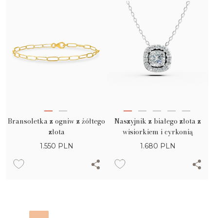
Bransoletka z ogniw z żółtego
Naszyjnik z białego złota z
złota
wisiorkiem i cyrkonią
1.550
PLN
1.680
PLN