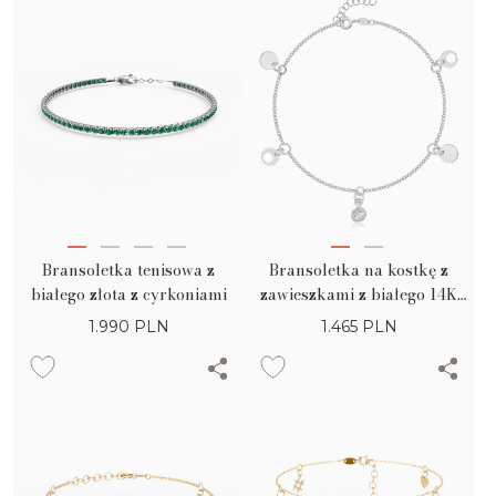
Bransoletka tenisowa z
Bransoletka na kostkę z
białego złota z cyrkoniami
zawieszkami z białego 14K
złota
1.990
PLN
1.465
PLN