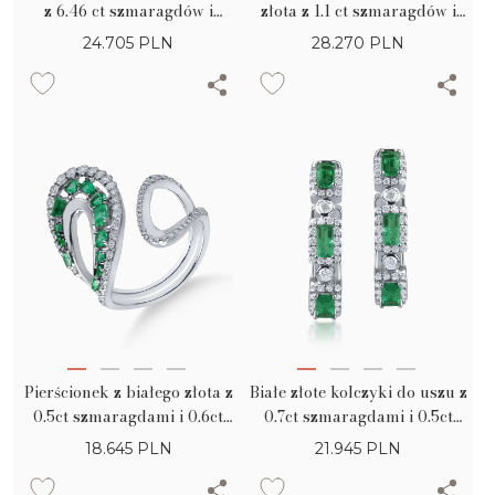
z 6.46 ct szmaragdów i
złota z 1.1 ct szmaragdów i
przejrzystych diamentów
przejrzystych diamentów
24.705
PLN
28.270
PLN
Pierścionek z białego złota z
Białe złote kolczyki do uszu z
0.5ct szmaragdami i 0.6ct
0.7ct szmaragdami i 0.5ct
mikrooprawionymi
diamentami
18.645
PLN
21.945
PLN
diamentami