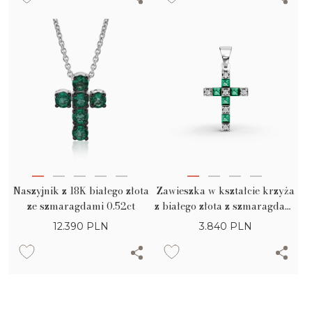
Naszyjnik z 18K białego złota
Zawieszka w kształcie krzyża
ze szmaragdami 0.52ct
z białego złota z szmaragdami
0.2ct i diamentami 0.04ct
12.390
PLN
3.840
PLN