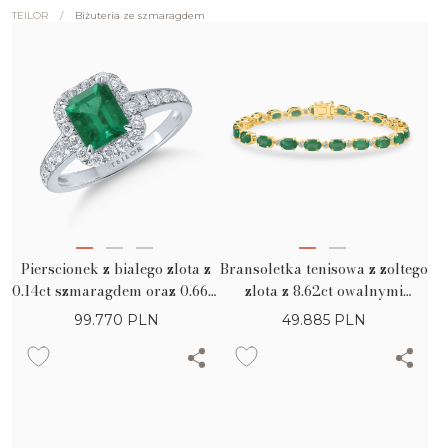
/
Biżuteria ze szmaragdem
TEILOR
Pierscionek z bialego zlota z
Bransoletka tenisowa z zoltego
0.14ct szmaragdem oraz 0.66ct
zlota z 8.62ct owalnymi
diamentami
szmaragdami oraz 0.38ct
99.770
PLN
49.885
PLN
diamentami