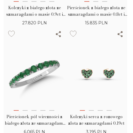
Kolczyki z białego złota ze
Pierścionek z białego złota ze
szmaragdami o masie 0.9ct i
szmaragdami o masie 0.8ct i
diamentami o masie 0.7ct
brylantem o masie 0.01ct
27.820
PLN
15.835
PLN
Pierścionek pół wieczności z
Kolczyki serca z rozowego
białego złota ze szmaragdami
zlota ze szmaragdami 0.19ct
0.7ct
6.065
PLN
3.195
PLN