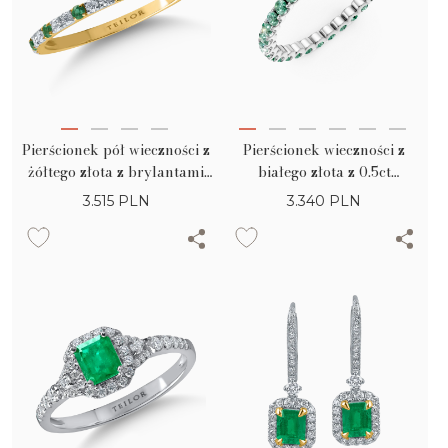
Pierścionek pół wieczności z
Pierścionek wieczności z
żółtego złota z brylantami
białego złota z 0.5ct
0.21ct i szmaragdami 0.07ct
szmaragdami
3.515
PLN
3.340
PLN