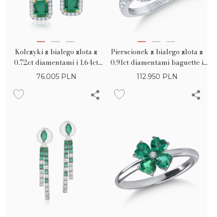
Kolczyki z bialego zlota z
Pierscionek z bialego zlota z
0.72ct diamentami i 1.64ct
0.91ct diamentami baguette i
szmaragdami
okraglymi oraz 2.32ct
76.005
PLN
112.950
PLN
szmaragdem