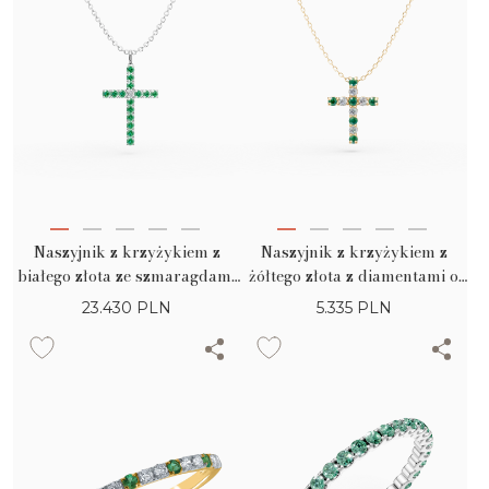
Naszyjnik z krzyżykiem z
Naszyjnik z krzyżykiem z
białego złota ze szmaragdami
żółtego złota z diamentami o
1.1ct i diamentem 0.07ct
masie 0.1ct i szmaragdami o
23.430
PLN
5.335
PLN
masie 0.1ct