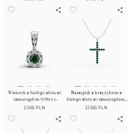
Wisiorek z bialego zlota ze
Naszyjnik z krzyżykiem z
szmaragdem 0.06ct i
białego złota ze szmaragdami
diamentami 0.05ct
1.1ct
2.065
PLN
21.565
PLN