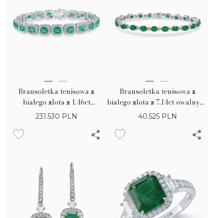
Bransoletka tenisowa z
Bransoletka tenisowa z
bialego zlota z 1.46ct
bialego zlota z 7.14ct owalnymi
diamentami pear i 6.93ct
szmaragdami oraz 0.32ct
231.530
PLN
40.525
PLN
kwadratowymi szmaragdami
diamentami