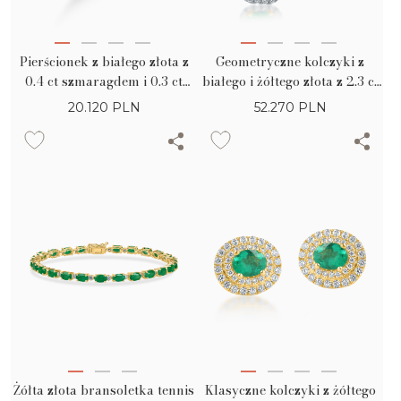
Pierścionek z białego złota z
Geometryczne kolczyki z
0.4 ct szmaragdem i 0.3 ct
białego i żółtego złota z 2.3 ct
diamentów pavé
szmaragdów i przejrzystych
20.120
PLN
52.270
PLN
diamentów
Żółta złota bransoletka tennis
Klasyczne kolczyki z żółtego