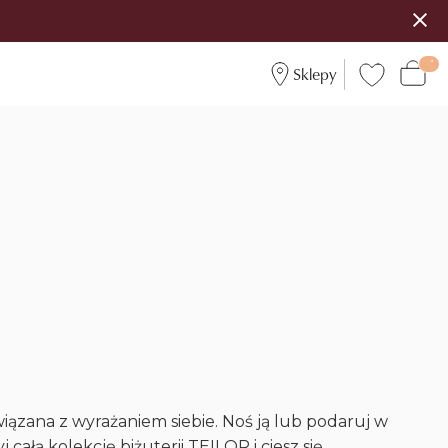
Sklepy
wiązana z wyrażaniem siebie. Noś ją lub podaruj w
 całą kolekcję biżuterii TEILOR i ciesz się