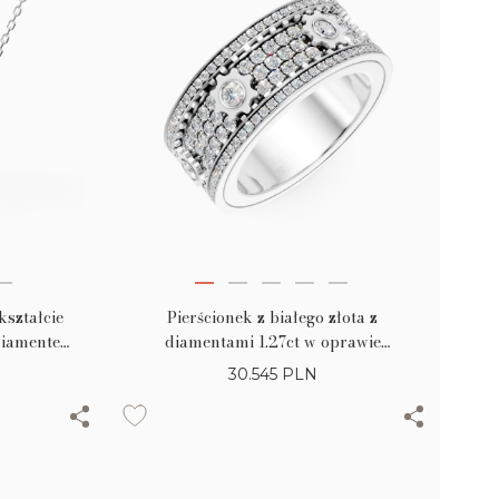
kształcie
Pierścionek z białego złota z
 diamentem
diamentami 1.27ct w oprawie
mikrosetting
30.545
PLN