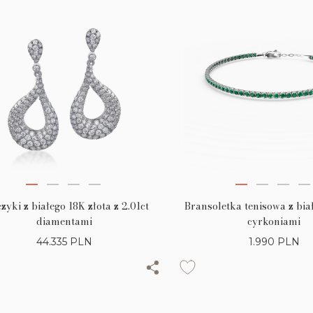
zyki z białego 18K złota z 2.01ct
Bransoletka tenisowa z biał
diamentami
cyrkoniami
44.335
PLN
1.990
PLN