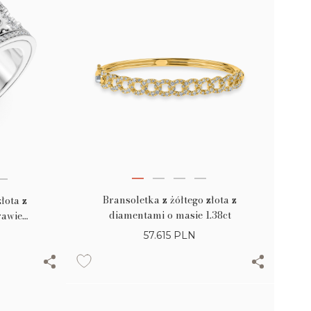
Bransoletka z żółtego złota z
łota z
diamentami o masie 1.38ct
rawie
57.615
PLN