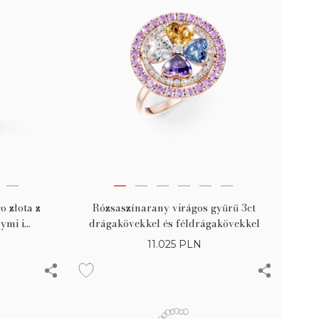
o złota z
Rózsaszínarany virágos gyűrű 3ct
ymi i
drágakövekkel és féldrágakövekkel
8ct
11.025
PLN