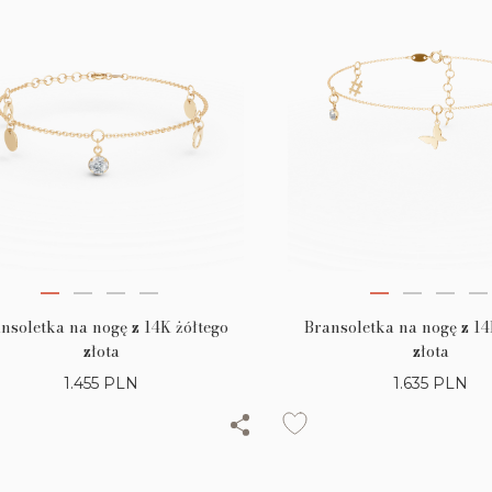
nsoletka na nogę z 14K żółtego
Bransoletka na nogę z 14
złota
złota
1.455
PLN
1.635
PLN