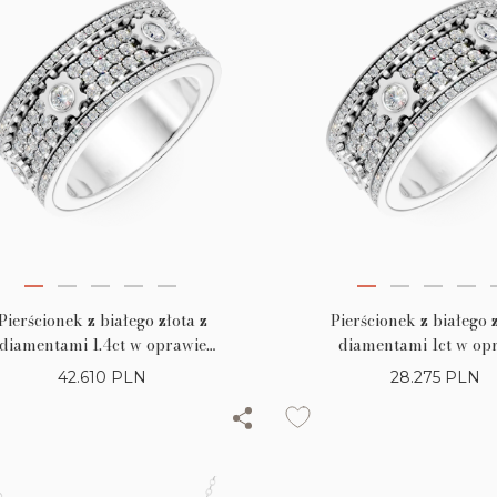
Pierścionek z białego złota z
Pierścionek z białego z
diamentami 1.4ct w oprawie
diamentami 1ct w op
mikrosetting
mikrosetting
42.610
PLN
28.275
PLN