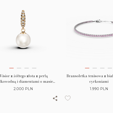
Wisior z żółtego złota z perłą
Bransoletka tenisowa z biał
dkowodną i diamentami o masie
cyrkoniami
0.07ct
2.000
PLN
1.990
PLN