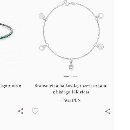
ego złota z
Bransoletka na kostkę z zawieszkami
z białego 14K złota
1.465
PLN