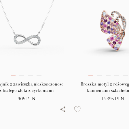
yjnik z zawieszką nieskończoność
Broszka motyl z różoweg
z białego złota z cyrkoniami
kamieniami szlachetn
półszlachetnymi 1.5
905
PLN
14.395
PLN