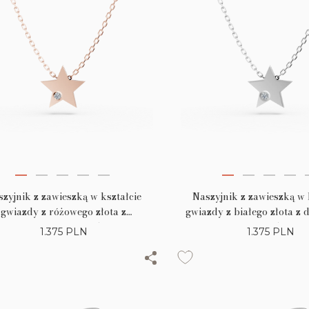
zyjnik z zawieszką w kształcie
Naszyjnik z zawieszką w 
gwiazdy z różowego złota z
gwiazdy z białego złota z
diamentem 0.005ct
0.005ct
1.375
PLN
1.375
PLN