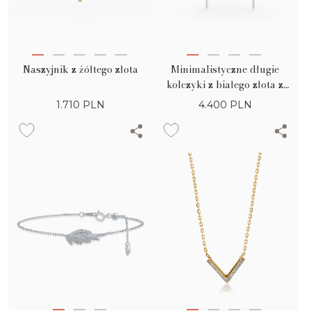
Naszyjnik z żółtego złota
Minimalistyczne długie
kolczyki z białego złota z
diamentami o masie 0.1ct
1.710
PLN
4.400
PLN