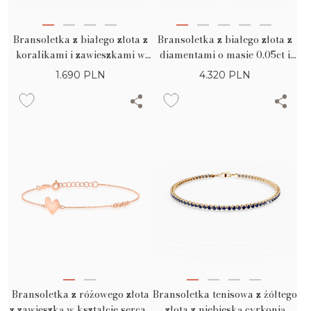
Bransoletka z białego złota z
Bransoletka z białego złota z
koralikami i zawieszkami w
diamentami o masie 0.05ct i
kształcie kwiatów
geometrycznymi detalami
1.690
PLN
4.320
PLN
Bransoletka z różowego złota
Bransoletka tenisowa z żółtego
z zawieszką w kształcie serca i
złota z niebieską cyrkonią