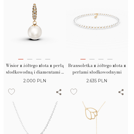
Wisior z żółtego złota z perłą
Bransoletka z żółtego złota z
słodkowodną i diamentami o
perłami słodkowodnymi
masie 0.07ct
2.000
PLN
2.635
PLN