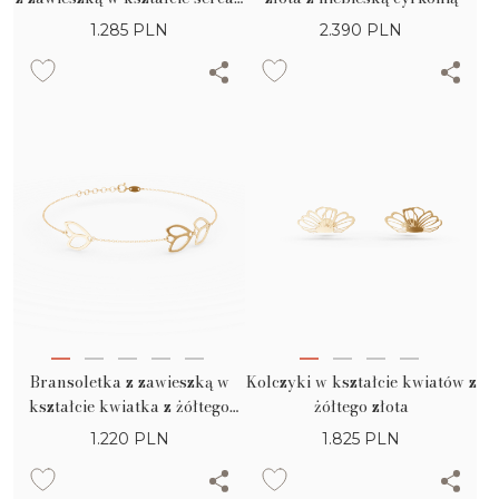
łańcuszkiem
1.285
PLN
2.390
PLN
Bransoletka z zawieszką w
Kolczyki w kształcie kwiatów z
kształcie kwiatka z żółtego
żółtego złota
złota
1.220
PLN
1.825
PLN