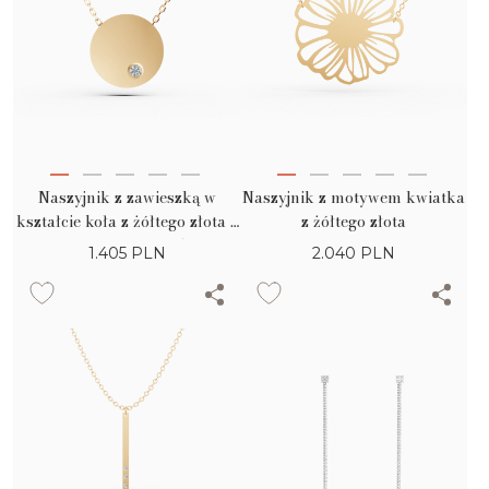
Naszyjnik z zawieszką w
Naszyjnik z motywem kwiatka
kształcie koła z żółtego złota z
z żółtego złota
diamentem 0.005ct
1.405
PLN
2.040
PLN