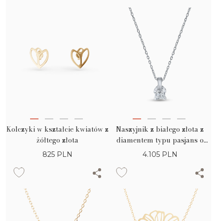
Kolczyki w kształcie kwiatów z
Naszyjnik z białego złota z
żółtego złota
diamentem typu pasjans o
masie 0.1ct
825
PLN
4.105
PLN