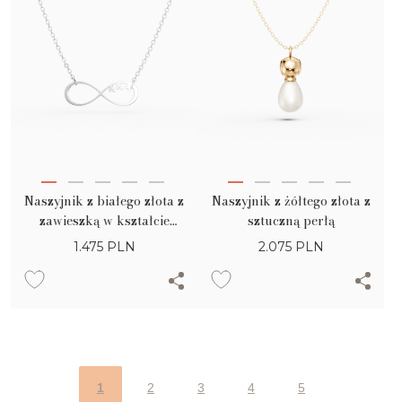
Naszyjnik z białego złota z
Naszyjnik z żółtego złota z
zawieszką w kształcie
sztuczną perłą
nieskończoności
1.475
PLN
2.075
PLN
1
2
3
4
5