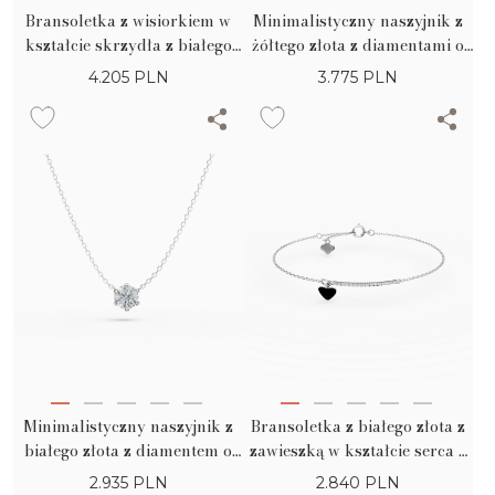
Bransoletka z wisiorkiem w
Minimalistyczny naszyjnik z
kształcie skrzydła z białego
żółtego złota z diamentami o
złota z diamentami o masie
masie 0.06ct
4.205
PLN
3.775
PLN
0.2ct
Minimalistyczny naszyjnik z
Bransoletka z białego złota z
białego złota z diamentem o
zawieszką w kształcie serca z
masie 0.1ct
diamentami o masie 0.07ct
2.935
PLN
2.840
PLN