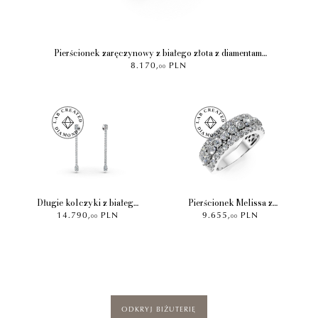
Pierścionek zaręczynowy z białego złota z diamentami
8.170
,
PLN
hodowanymi w laboratorium o masie 1.4ct
00
Długie kolczyki z białego
Pierścionek Melissa z
14.790
,
PLN
9.655
,
PLN
złota z 3.5ct diamentami
białego złota z diamentami
00
00
laboratoryjnymi
hodowanymi w
laboratorium o masie 1.5ct
ODKRYJ BIŻUTERIĘ