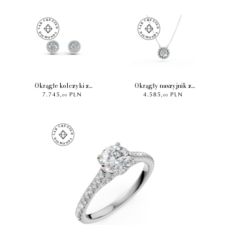
Okrągłe kolczyki z
Okrągły naszyjnik z
7.745
,
PLN
4.585
,
PLN
białego złota z diamentami
białego złota z diamentami
00
00
1.8ct hodowanymi
0.6ct hodowanymi
laboratoryjnie
laboratoryjnie