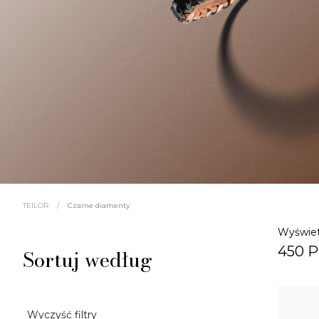
/
Czarne diamenty
TEILOR
Wyświet
450 
Sortuj według
Wyczyść filtry