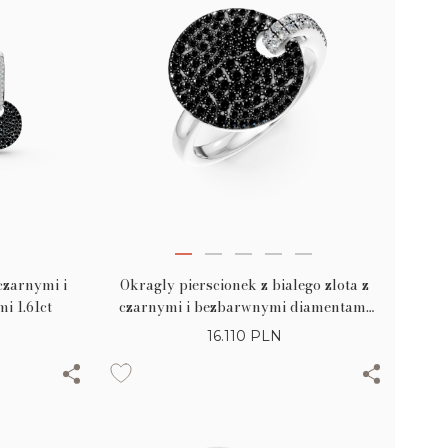
 czarnymi i
Okragly pierscionek z bialego zlota z
 1.61ct
czarnymi i bezbarwnymi diamentami
0.86ct
16.110
PLN