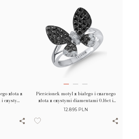
ego złota z
Pierścionek motyl z białego i czarnego
 i czystymi
złota z czystymi diamentami 0.16ct i
t
czarnymi diamentami 0.68ct
12.895
PLN