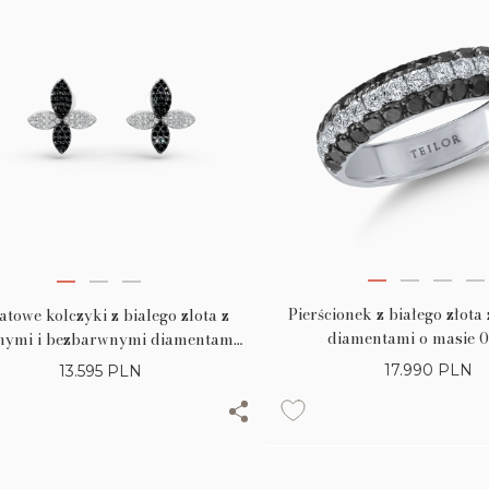
Pierścionek z białego złota
atowe kolczyki z bialego zlota z
diamentami o masie 0
nymi i bezbarwnymi diamentami
bezbarwnymi diamentami
1.02ct
17.990
PLN
13.595
PLN
0.44ct