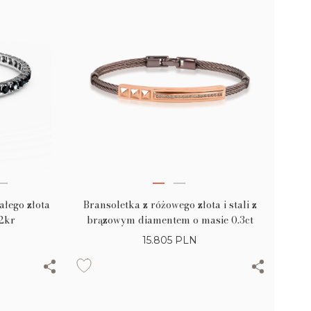
Bransoletka z różowego złota i stali z
ałego złota
brązowym diamentem o masie 0.3ct
12kr
15.805
PLN