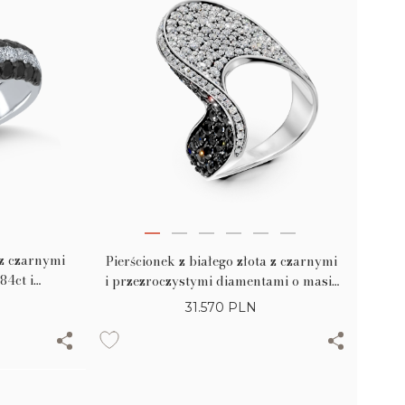
 z czarnymi
Pierścionek z białego złota z czarnymi
84ct i
i przezroczystymi diamentami o masie
 o masie
3ct
31.570
PLN