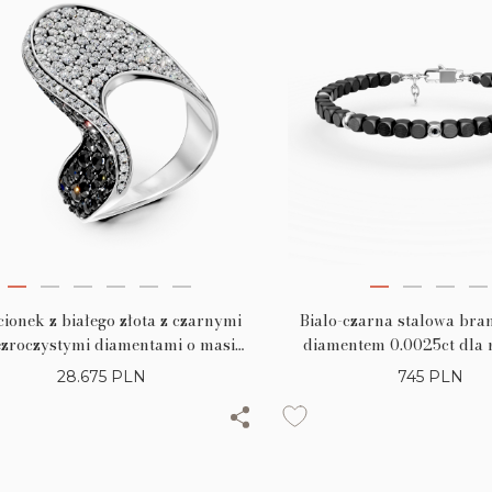
Bialo-czarna stalowa bra
cionek z białego złota z czarnymi
diamentem 0.0025ct dla
ezroczystymi diamentami o masie
2.9ct
745
PLN
28.675
PLN