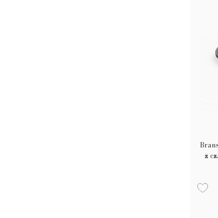
Brans
z c