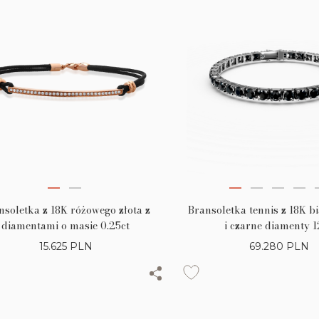
nsoletka z 18K różowego złota z
Bransoletka tennis z 18K bi
diamentami o masie 0.25ct
i czarne diamenty 
15.625
PLN
69.280
PLN