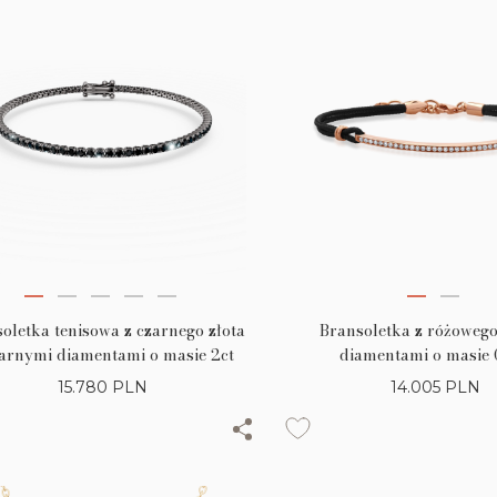
oletka tenisowa z czarnego złota
Bransoletka z różowego
zarnymi diamentami o masie 2ct
diamentami o masie 
15.780
PLN
14.005
PLN