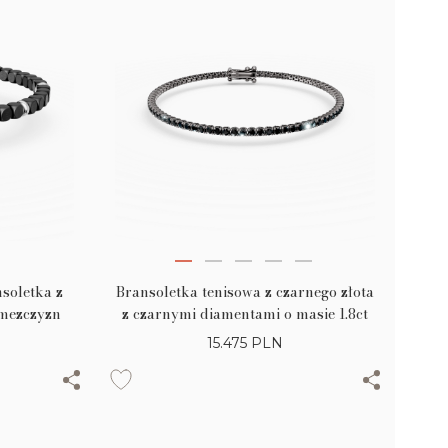
nsoletka z
Bransoletka tenisowa z czarnego złota
 mezczyzn
z czarnymi diamentami o masie 1.8ct
15.475
PLN