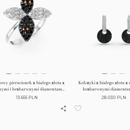
owy pierscionek z bialego zlota z
Kolczyki z bialego zlota z
nymi i bezbarwnymi diamentami
bezbarwnymi diamentami
0.76ct
13.655
PLN
28.030
PLN