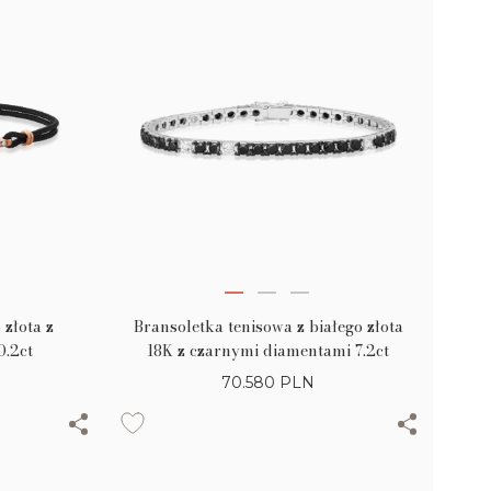
 złota z
Bransoletka tenisowa z białego złota
0.2ct
18K z czarnymi diamentami 7.2ct
70.580
PLN