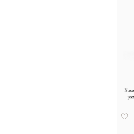
Nasz
psz
bez