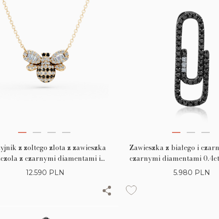
yjnik z zoltego zlota z zawieszka
Zawieszka z białego i czarn
czola z czarnymi diamentami i
czarnymi diamentami 0.4ct
barwnymi diamentami baguette
diamentami 0.02c
12.590
PLN
5.980
PLN
0.36ct