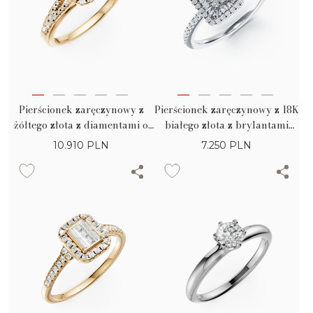
Pierścionek zaręczynowy z
Pierścionek zaręczynowy z 18K
żółtego złota z diamentami o
białego złota z brylantami
szlifie princess 0.26ct i
0.28ct
10.910
PLN
7.250
PLN
diamentami 0.29ct