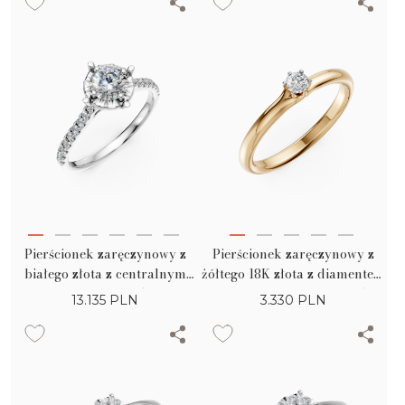
Pierścionek zaręczynowy z
Pierścionek zaręczynowy z
białego złota z centralnym
żółtego 18K złota z diamentem
diamentem 0.35ct i
w pasjansie o masie 0.105ct
13.135
PLN
3.330
PLN
diamentami 0.16ct