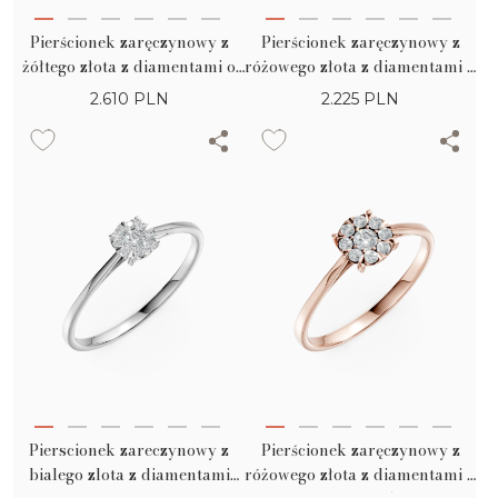
Pierścionek zaręczynowy z
Pierścionek zaręczynowy z
żółtego złota z diamentami o
różowego złota z diamentami o
masie 0.1ct
masie 0.1ct
2.610
PLN
2.225
PLN
Pierscionek zareczynowy z
Pierścionek zaręczynowy z
bialego zlota z diamentami
różowego złota z diamentami o