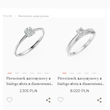
/
Pierścionki zaręczynowe
TEILOR
Pierscionek zareczynowy z
Pierścionek zaręczynowy z
bialego zlota z diamentami
białego złota z diamentami
0.1ct
0.35ct
2.305
PLN
8.020
PLN