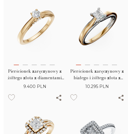
Pierścionek zaręczynowy z
Pierścionek zaręczynowy z
żółtego złota z diamentami
białego i żółtego złota z
0.35ct
diamentem 0.4ct
9.400
PLN
10.295
PLN