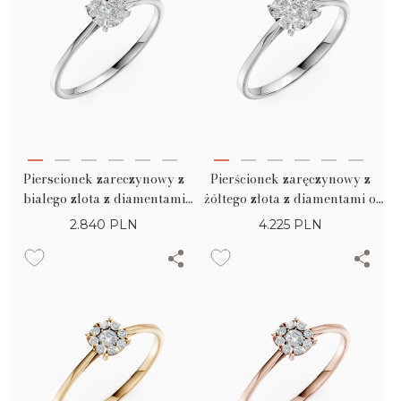
Pierscionek zareczynowy z
Pierścionek zaręczynowy z
bialego zlota z diamentami
żółtego złota z diamentami o
0.15ct
masie 0.3ct
2.840
PLN
4.225
PLN