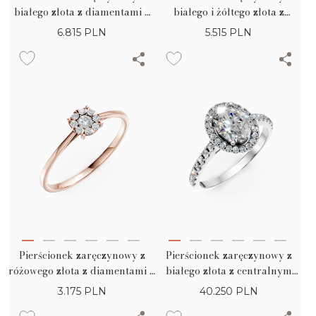
białego złota z diamentami o
białego i żółtego złota z
masie 0.4ct
diamentami o masie 0.2ct
6.815
PLN
5.515
PLN
Pierścionek zaręczynowy z
Pierścionek zaręczynowy z
różowego złota z diamentami o
białego złota z centralnym
masie 0.2ct
diamentem 1.01ct i diamentami
3.175
PLN
40.250
PLN
0.38ct