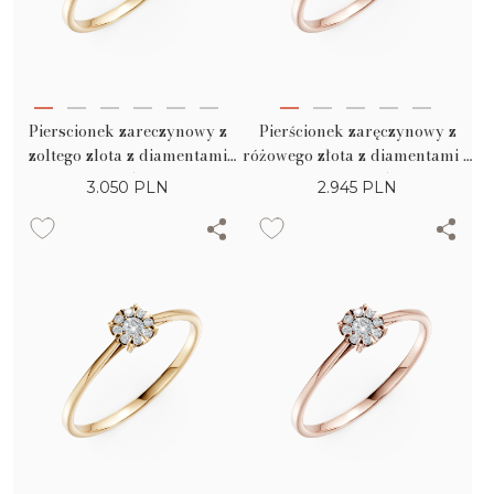
Pierscionek zareczynowy z
Pierścionek zaręczynowy z
zoltego zlota z diamentami
różowego złota z diamentami o
0.15ct
masie 0.15ct
3.050
PLN
2.945
PLN