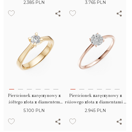
0.1ct
masie 0.25ct
2.385
PLN
3.765
PLN
Pierścionek zaręczynowy z
Pierścionek zaręczynowy z
żółtego złota z diamentem
różowego złota z diamentami o
typu pasjans o masie 0.2ct
masie 0.15ct
5.100
PLN
2.945
PLN