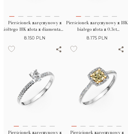
Pierścionek zaręczynowy z
Pierścionek zaręczynowy z 18K
żółtego 18K złota z diamentami
białego złota z 0.3ct
o masie 0.39ct
diamentem w pasjansie
8.150
PLN
8.175
PLN
Pierścionek zaręczynowy z
Pierścionek zaręczynowy z