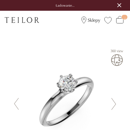
Ładowanie...
Sklepy
360 view