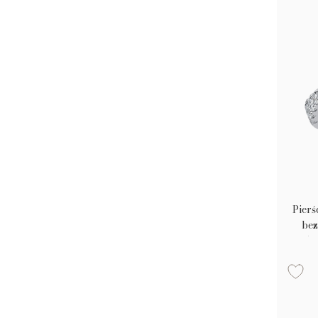
Pierś
bez
0.5c