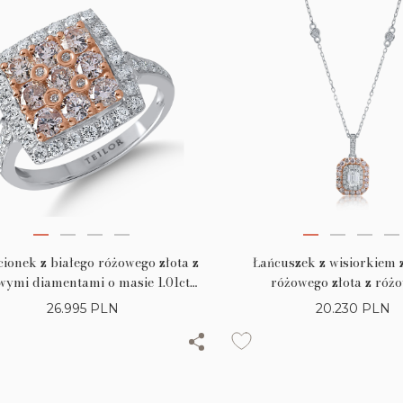
cionek z białego różowego złota z
Łańcuszek z wisiorkiem 
wymi diamentami o masie 1.01ct i
różowego złota z róż
barwnymi diamentami o masie
diamentami o masie 0.
26.995
PLN
20.230
PLN
0.57ct
bezbarwnymi diamentami
0.18ct