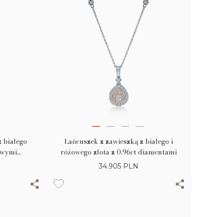
z białego
Łańcuszek z zawieszką z białego i
owymi
różowego złota z 0.96ct diamentami
61ct i
34.905
PLN
 o masie