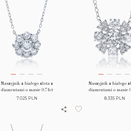
Naszyjnik z białego złota z
Naszyjnik z białego z
diamentami o masie 0.74ct
diamentami o masie 0
7.025
PLN
8.335
PLN