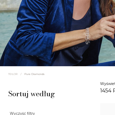
/
Pure Diamonds
TEILOR
Wyświet
1454 
Sortuj według
Wyczyść filtry