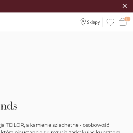
Sklepy
onds
ja TEILOR, a kamienie szlachetne - osobowość
i, która nieustannie się rozwija zaskakując kunsztem