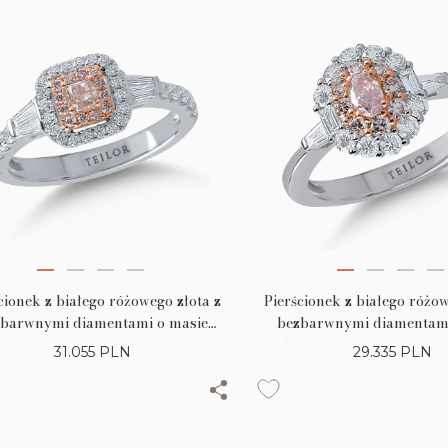
cionek z białego różowego złota z
Pierścionek z białego różow
barwnymi diamentami o masie
bezbarwnymi diamentami
t i różowymi diamentami o masie
0.5ct i różowymi diamenta
31.055
PLN
29.335
PLN
0.29ct
0.4ct