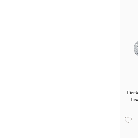
Pierś
bez
0.62c