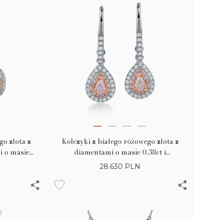
go złota z
Kolczyki z białego różowego złota z
 o masie
diamentami o masie 0.38ct i
ami o masie
bezbarwnymi diamentami o masie
28.630
PLN
0.31ct