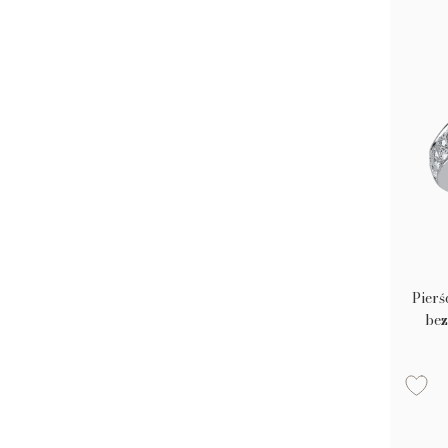
Pierś
bez
0.76c