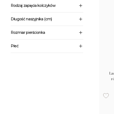
Rodzaj zapięcia kolczyków
Długość naszyjnika (cm)
Rozmiar pierścionka
Płeć
Ła
r
diam