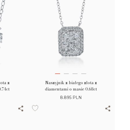
łota z
Naszyjnik z białego złota z
.74ct
diamentami o masie 0.68ct
8.895
PLN