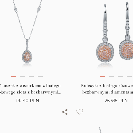
ńcuszek z wisiorkiem z białego
Kolczyki z białego różowe
óżowego złota z bezbarwnymi
bezbarwnymi diamentami
entami o masie 0.31ct i różowymi
0.43ct i różowymi diament
19.140
PLN
26.635
PLN
diamentami o masie 0.25ct
0.32ct