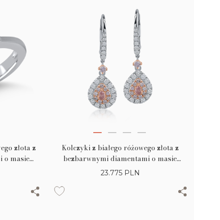
ego złota z
Kolczyki z białego różowego złota z
 o masie
bezbarwnymi diamentami o masie
mi o masie
0.66ct i różowymi diamentami o masie
23.775
PLN
0.41ct