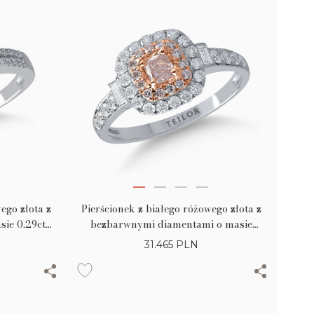
ego złota z
Pierścionek z białego różowego złota z
ie 0.29ct i
bezbarwnymi diamentami o masie
 o masie
0.6ct i różowymi diamentami o masie
31.465
PLN
0.38ct