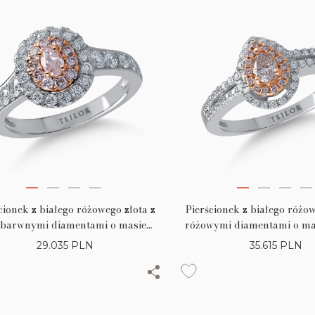
cionek z białego różowego złota z
Pierścionek z białego różow
barwnymi diamentami o masie
różowymi diamentami o mas
t i różowymi diamentami o masie
bezbarwnymi diamentami
29.035
PLN
35.615
PLN
0.36ct
0.24ct