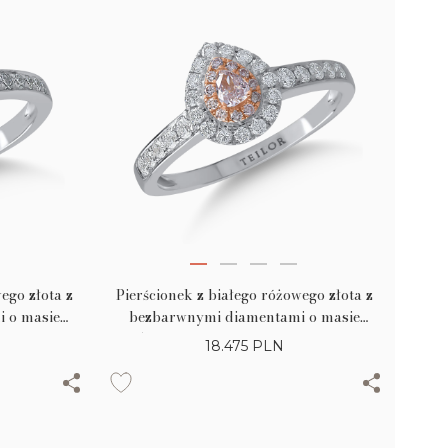
ego złota z
Pierścionek z białego różowego złota z
 o masie
bezbarwnymi diamentami o masie
mi o masie
0.35ct i różowymi diamentami o masie
18.475
PLN
0.16ct