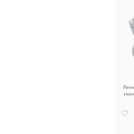
Pierś
różo
bez