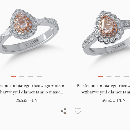
cionek z białego różowego złota z
Pierścionek z białego różow
barwnymi diamentami o masie
bezbarwnymi diamentami
t i różowymi diamentami o masie
0.5ct i różowymi diamenta
25.535
PLN
36.600
PLN
0.22ct
0.42ct