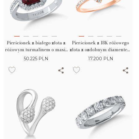
Pierścionek z białego złota z
Pierścionek z 18K różowego
różowym turmalinem o masie
złota z ozdobnym diamentem
3.3ct i brylantami o masie
0.3ct i bezbarwnymi
50.225
PLN
17.200
PLN
0.4ct
diamentami o masie 0.24ct