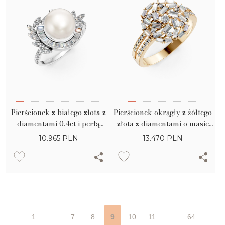
Pierścionek z białego złota z
Pierścionek okrągły z żółtego
diamentami 0.4ct i perłą
złota z diamentami o masie
słodkowodną
0.8ct
10.965
PLN
13.470
PLN
1
7
8
9
10
11
64