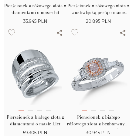
Pierścionek z różowego złota z
Pierścionek z różowego złota z
diamentami o masie 1ct
australijską perłą o masie
12.09ct i brylantami o masie
35.945
PLN
20.895
PLN
0.36ct
Pierścionek z białego złota z
Pierścionek z białego
diamentami o masie 1.1ct
różowego złota z bezbarwnymi
diamentami o masie 0.52ct i
59.305
PLN
30.945
PLN