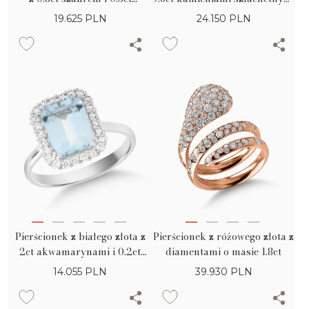
diamentem
i półszlachetnymi
19.625
PLN
24.150
PLN
Pierścionek z białego złota z
Pierścionek z różowego złota z
2ct akwamarynami i 0.2ct
diamentami o masie 1.8ct
diamentami
14.055
PLN
39.930
PLN