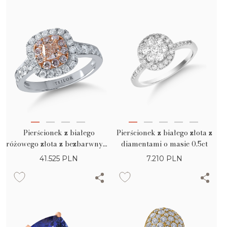
Pierścionek z białego
Pierścionek z białego złota z
różowego złota z bezbarwnymi
diamentami o masie 0.5ct
diamentami o masie 0.8ct i
41.525
PLN
7.210
PLN
różowymi diamentami o masie
0.22ct