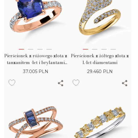
Pierścionek z różowego złota z
Pierścionek z żółtego złota z
tanzanitem 4ct i brylantami
1.4ct diamentami
0.8ct
37.005
PLN
29.460
PLN