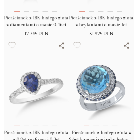
Pierścionek z 18K białego złota
Pierścionek z 18K białego złota
z diamentami o masie 0.46ct
z brylantami o masie 1ct
17.765
PLN
31.925
PLN
Pierścionek z 18K białego złota
Pierścionek z białego złota z
z 0.8ct szafirem i 0.3ct
9.6ct kamieniami szlachetnymi