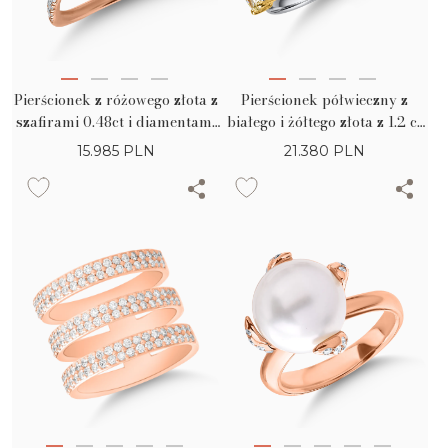
Pierścionek z różowego złota z
Pierścionek półwieczny z
szafirami 0.48ct i diamentami
białego i żółtego złota z 1.2 ct
0.34ct
żółtych i przejrzystych
15.985
PLN
21.380
PLN
diamentów