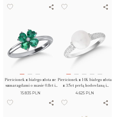
różowymi diamentami o masie
0.29ct
Pierścionek z białego złota ze
Pierścionek z 14K białego złota
szmaragdami o masie 0.8ct i
z 3.5ct perłą hodowlaną i
brylantem o masie 0.01ct
0.152ct diamentami
15.835
PLN
4.625
PLN