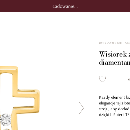
Ładowanie...
KOD PRODUKTU
:
54
Wisiorek z
diamentam
Każdy element biż
elegancję tej zło
stroju, aby dodać
dzięki biżuterii T