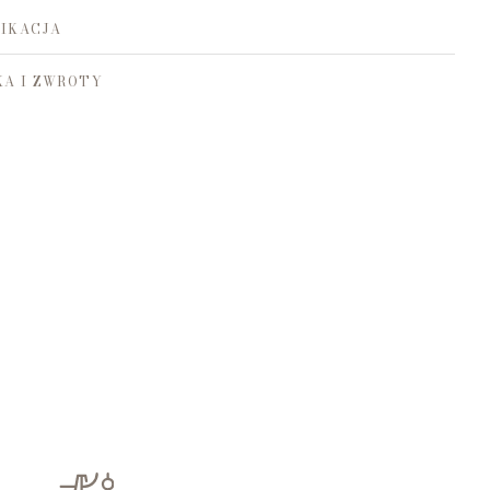
IKACJA
A I ZWROTY