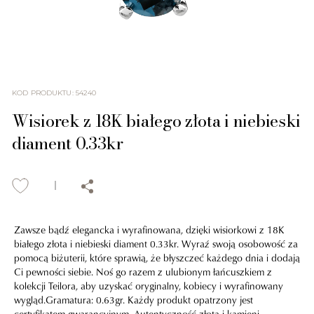
KOD PRODUKTU
:
54240
Wisiorek z 18K białego złota i niebieski
diament 0.33kr
Zawsze bądź elegancka i wyrafinowana, dzięki wisiorkowi z 18K
białego złota i niebieski diament 0.33kr. Wyraź swoją osobowość za
pomocą biżuterii, które sprawią, że błyszczeć każdego dnia i dodają
Ci pewności siebie. Noś go razem z ulubionym łańcuszkiem z
kolekcji Teilora, aby uzyskać oryginalny, kobiecy i wyrafinowany
wygląd.Gramatura: 0.63gr. Każdy produkt opatrzony jest
certyfikatem gwarancyjnym. Autentyczność złota i kamieni