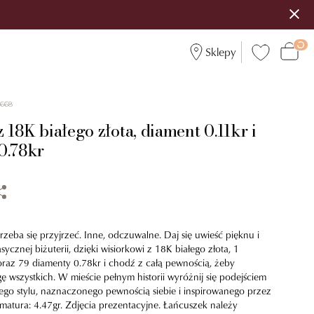
Sklepy
4668
 18K białego złota, diament 0.11kr i
0.78kr
trzeba się przyjrzeć. Inne, odczuwalne. Daj się uwieść pięknu i
ycznej biżuterii, dzięki wisiorkowi z 18K białego złota, 1
oraz 79 diamenty 0.78kr i chodź z całą pewnością, żeby
 wszystkich. W mieście pełnym historii wyróżnij się podejściem
ego stylu, naznaczonego pewnością siebie i inspirowanego przez
amatura: 4.47gr. Zdjęcia prezentacyjne. Łańcuszek należy