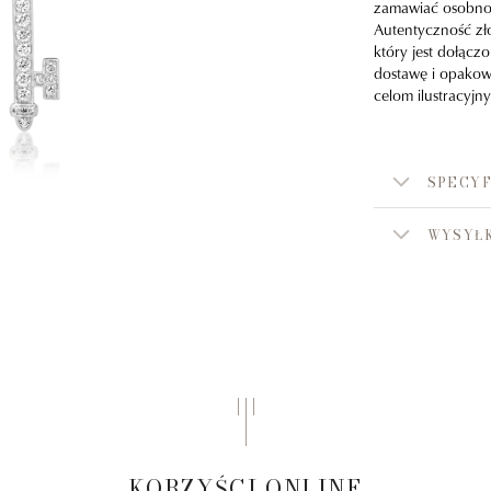
zamawiać osobno.
Autentyczność zło
który jest dołąc
dostawę i opakowa
celom ilustracyjn
SPECYF
WYSYŁK
KORZYŚCI ONLINE