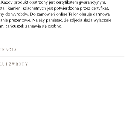
Każdy produkt opatrzony jest certyfikatem gwarancyjnym.
ta i kamieni szlachetnych jest potwierdzona przez certyfikat,
zony do wyrobów. Do zamówień online Teilor oferuje darmową
nie prezentowe. Należy pamiętać, że zdjęcia służą wyłącznie
ym. Łańcuszek zamawia się osobno.
IKACJA
A I ZWROTY