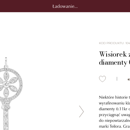
Ładowanie...
KOD PRODUKTU
:
10
Wisiorek z
diamenty 
Niektóre historie 
wyrafinowaniu klas
diamenty 0.11kr 
przyciągnąć uwagę
do niepowtarzaln
marki Teilora. Gr