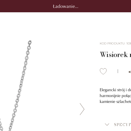
Ładowanie...
KOD PRODUKTU
:
103
Wisiorek n
Elegancki strój i
harmonijnie połą
kamienie szlachet
SPECYF