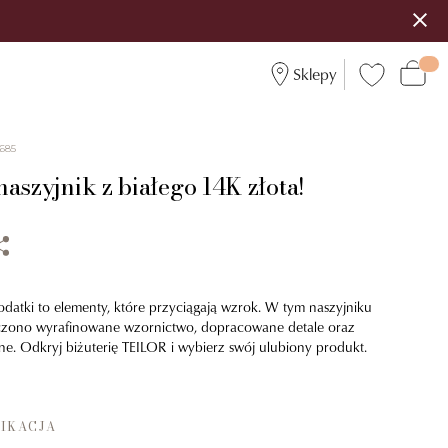
Sklepy
685
aszyjnik z białego 14K złota!
 dodatki to elementy, które przyciągają wzrok. W tym naszyjniku
czono wyrafinowane wzornictwo, dopracowane detale oraz
ne. Odkryj biżuterię TEILOR i wybierz swój ulubiony produkt.
IKACJA