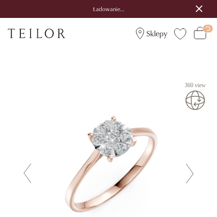
Ładowanie...
Sklepy
360 view