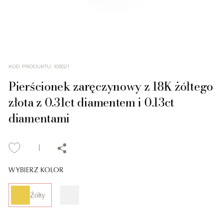
KOD PRODUKTU
:
103021
Pierścionek zaręczynowy z 18K żółtego
złota z 0.31ct diamentem i 0.13ct
diamentami
WYBIERZ KOLOR
Żółty