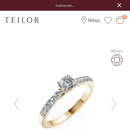
Ładowanie...
Sklepy
360 view