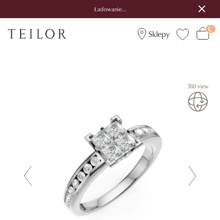
Ładowanie...
Sklepy
360 view