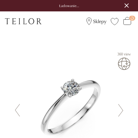
Ładowanie...
Sklepy
360 view