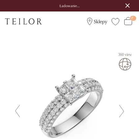
Ładowanie...
Sklepy
360 view