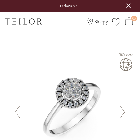
Ładowanie...
Sklepy
360 view