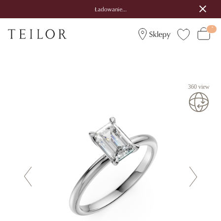
Ładowanie...
Sklepy
360 view