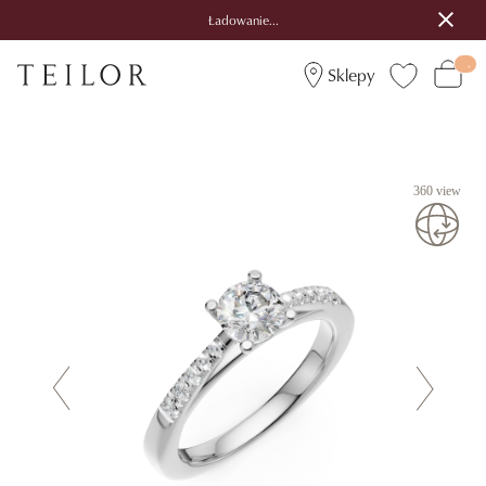
Ładowanie...
Sklepy
360 view