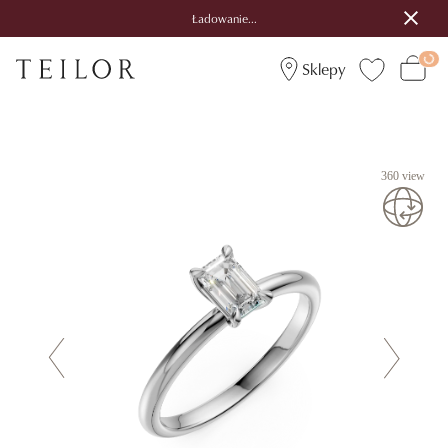
Ładowanie...
Sklepy
360 view