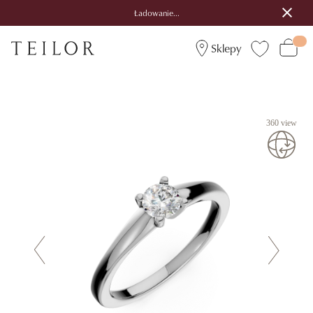
Ładowanie...
Sklepy
360 view