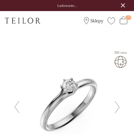
Ładowanie...
Sklepy
360 view