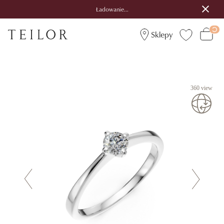
Ładowanie...
Sklepy
360 view