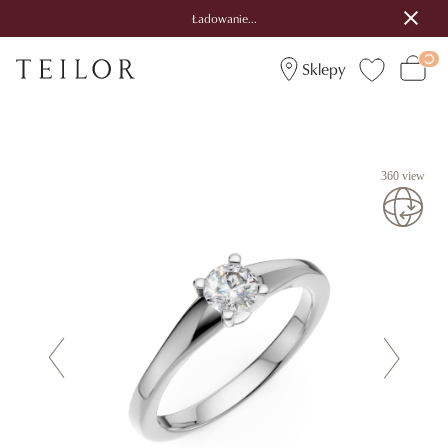
Ładowanie...
Sklepy
360 view