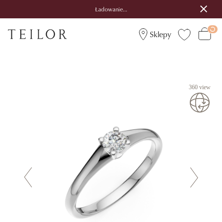
Ładowanie...
Sklepy
360 view