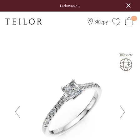
Ładowanie...
Sklepy
360 view