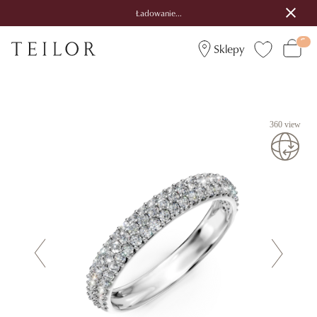
Ładowanie...
Sklepy
360 view