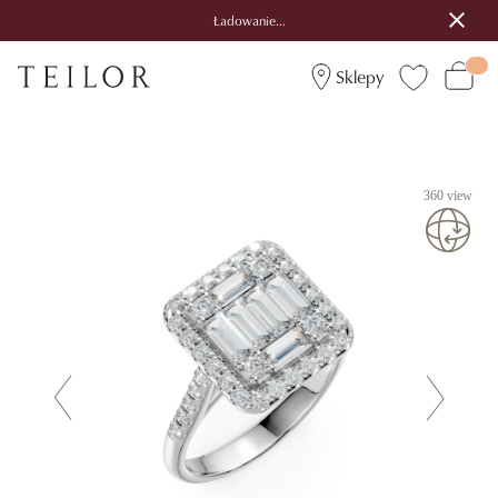
Ładowanie...
Sklepy
360 view