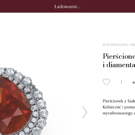
Ładowanie...
KOD PRODUKTU
:
155
Pierścione
i diamenta
Pierścionek z bia
Kobiecość i post
wyrafinowanego ch