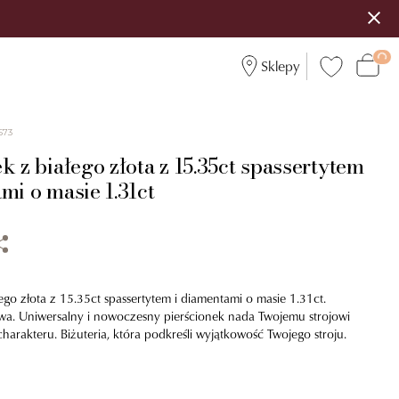
Sklepy
573
k z białego złota z 15.35ct spassertytem
mi o masie 1.31ct
łego złota z 15.35ct spassertytem i diamentami o masie 1.31ct.
awa. Uniwersalny i nowoczesny pierścionek nada Twojemu strojowi
arakteru. Biżuteria, która podkreśli wyjątkowość Twojego stroju.