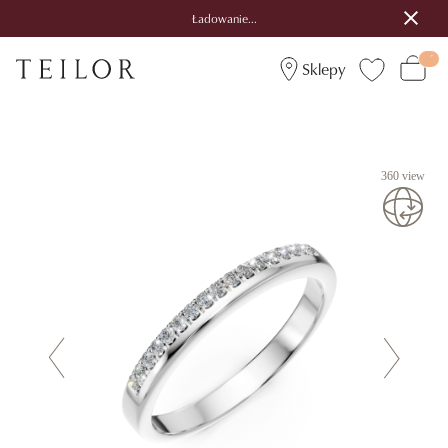
Ładowanie...
Sklepy
360 view