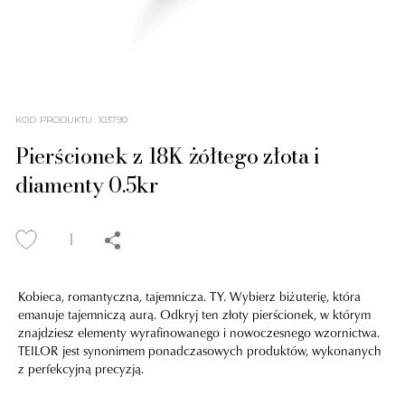
KOD PRODUKTU
:
103790
Pierścionek z 18K żółtego złota i
diamenty 0.5kr
Kobieca, romantyczna, tajemnicza. TY. Wybierz biżuterię, która
emanuje tajemniczą aurą. Odkryj ten złoty pierścionek, w którym
znajdziesz elementy wyrafinowanego i nowoczesnego wzornictwa.
TEILOR jest synonimem ponadczasowych produktów, wykonanych
z perfekcyjną precyzją.