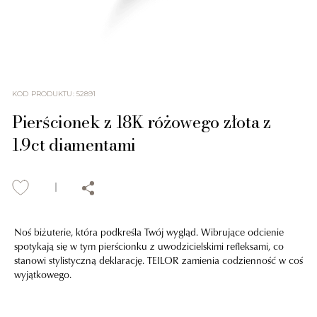
KOD PRODUKTU
:
52891
Pierścionek z 18K różowego złota z
1.9ct diamentami
Noś biżuterie, która podkreśla Twój wygląd. Wibrujące odcienie
spotykają się w tym pierścionku z uwodzicielskimi refleksami, co
stanowi stylistyczną deklarację. TEILOR zamienia codzienność w coś
wyjątkowego.