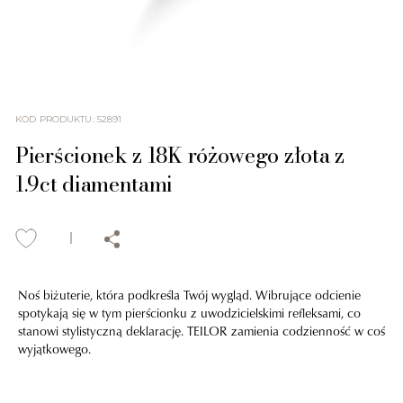
KOD PRODUKTU
:
52891
Pierścionek z 18K różowego złota z
1.9ct diamentami
Noś biżuterie, która podkreśla Twój wygląd. Wibrujące odcienie
spotykają się w tym pierścionku z uwodzicielskimi refleksami, co
stanowi stylistyczną deklarację. TEILOR zamienia codzienność w coś
wyjątkowego.