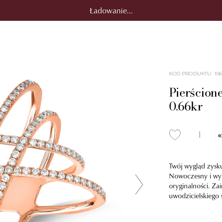
Ładowanie...
KOD PRODUKTU
:
10
Pierścion
0.66kr
Twój wygląd zysk
Nowoczesny i wyr
oryginalności. Za
uwodzicielskiego 