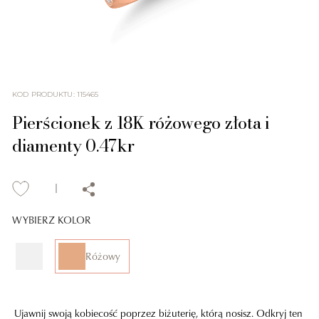
KOD PRODUKTU
:
115465
Pierścionek z 18K różowego złota i
diamenty 0.47kr
WYBIERZ KOLOR
Różowy
Ujawnij swoją kobiecość poprzez biżuterię, którą nosisz. Odkryj ten