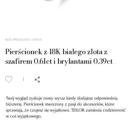
KOD PRODUKTU
:
107513
Pierścionek z 18K białego złota z
szafirem 0.61ct i brylantami 0.39ct
Twój wygląd zyskuje nowy wyraz kiedy dodajesz odpowiednią
biżuterię. Pierścionek stworzony z pasji do akcesoriów, które
sprawiają, że czujesz się wyjątkowo. TEILOR zamienia codzienność
w coś wyjątkowego.