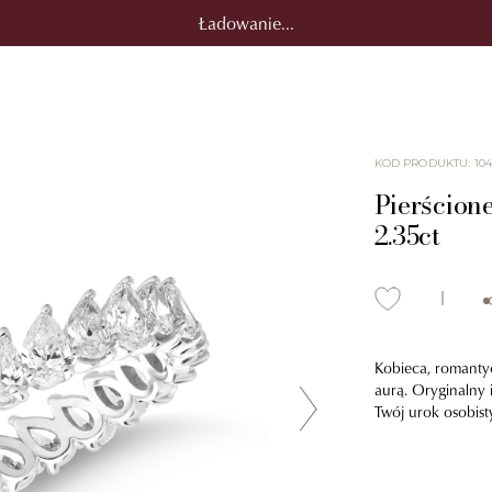
Ładowanie...
KOD PRODUKTU
:
10
Pierścione
2.35ct
Kobieca, romantyc
aurą. Oryginalny 
Twój urok osobist