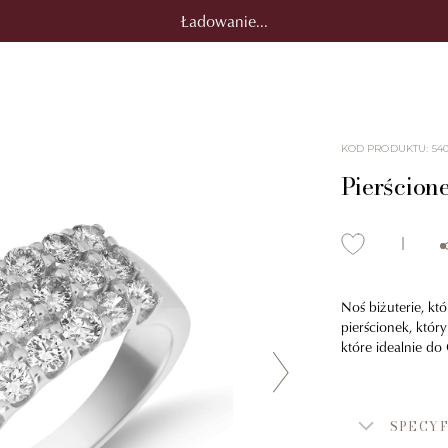
Ładowanie...
KOD PRODUKTU
:
54
Pierścione
Noś biżuterie, kt
pierścionek, któr
które idealnie do 
SPECYF