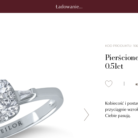
Ładowanie...
KOD PRODUKTU
:
10
Pierścione
0.51ct
Kobiecość i postaw
przyciągnie wzrok
Ciebie pasują.