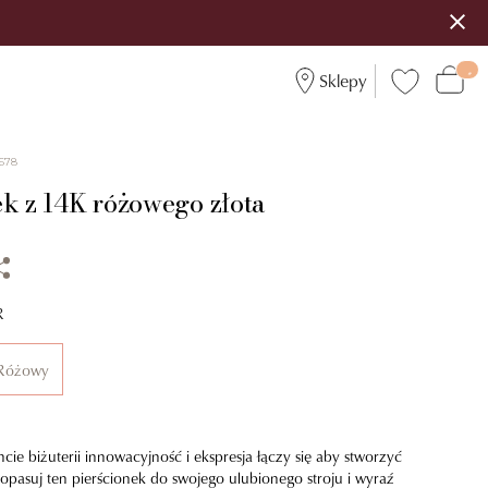
Sklepy
678
ek z 14K różowego złota
R
Różowy
e biżuterii innowacyjność i ekspresja łączy się aby stworzyć
opasuj ten pierścionek do swojego ulubionego stroju i wyraź