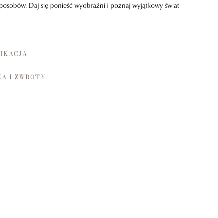
 sposobów. Daj się ponieść wyobraźni i poznaj wyjątkowy świat
IKACJA
A I ZWROTY