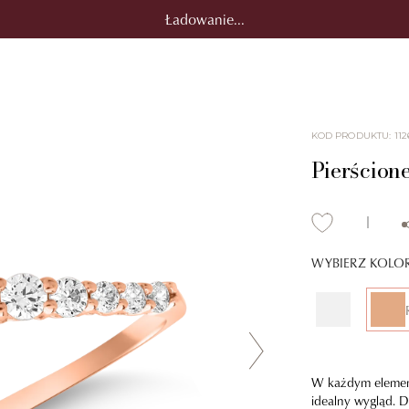
Ładowanie...
KOD PRODUKTU
:
112
Pierścion
WYBIERZ KOLO
W każdym elemenci
idealny wygląd. D