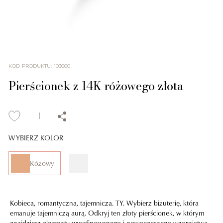
KOD PRODUKTU
:
103660
Pierścionek z 14K różowego złota
WYBIERZ KOLOR
Różowy
Kobieca, romantyczna, tajemnicza. TY. Wybierz biżuterię, która
emanuje tajemniczą aurą. Odkryj ten złoty pierścionek, w którym
znajdziesz elementy wyrafinowanego i nowoczesnego wzornictwa.