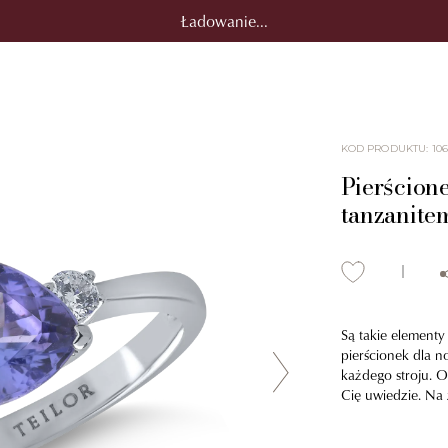
Ładowanie...
KOD PRODUKTU
:
10
Pierścione
tanzanitem
Są takie elementy
pierścionek dla n
każdego stroju. O
Cię uwiedzie. Na