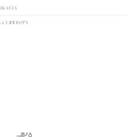
IKACJA
A I ZWROTY