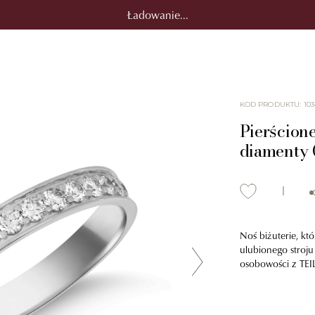
Ładowanie...
KOD PRODUKTU
:
103
Pierścione
diamenty 
Noś biżuterie, kt
ulubionego stroju
osobowości z TEIL