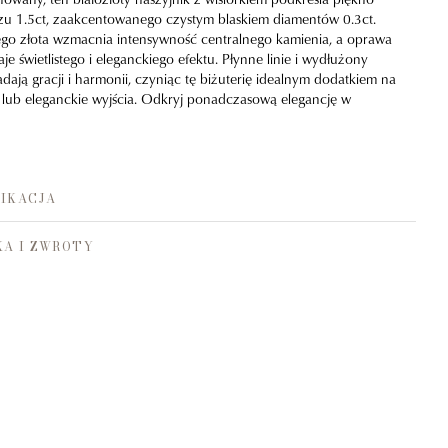
azu 1.5ct, zaakcentowanego czystym blaskiem diamentów 0.3ct.
ego złota wzmacnia intensywność centralnego kamienia, a oprawa
e świetlistego i eleganckiego efektu. Płynne linie i wydłużony
adają gracji i harmonii, czyniąc tę biżuterię idealnym dodatkiem na
 lub eleganckie wyjścia. Odkryj ponadczasową elegancję w
IKACJA
A I ZWROTY