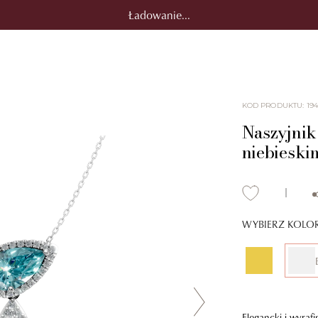
Ładowanie...
KOD PRODUKTU
:
194
Naszyjnik 
niebieskim
WYBIERZ KOLO
Elegancki i wyraf