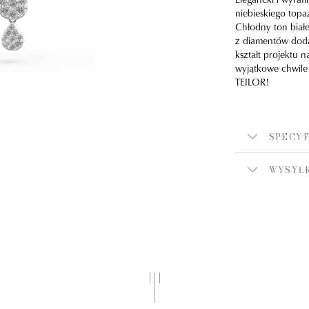
niebieskiego top
Chłodny ton biał
z diamentów dodaj
kształt projektu n
wyjątkowe chwile
TEILOR!
SPECYF
WYSYŁK