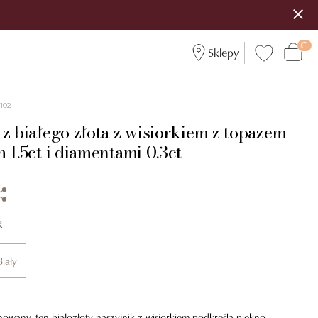
Sklepy
102
z białego złota z wisiorkiem z topazem
 1.5ct i diamentami 0.3ct
R
Biały
inowany, ten białozłoty naszyjnik z wisiorkiem podkreśla piękno