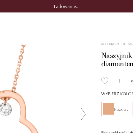
Ładowanie...
KOD PRODUKTU
:
54
Naszyjnik 
diamentem
WYBIERZ KOLO
Różowy
Elegancki strój i 