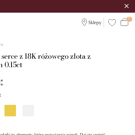
Sklepy
216
serce z 18K różowego złota z
 0.15ct
R
dodatki to elementy, które przyciągają wzrok. Daj się uwieść