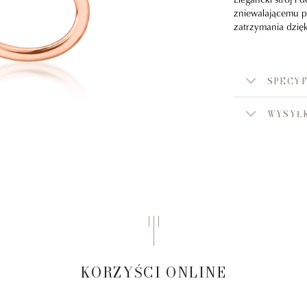
zniewalającemu p
zatrzymania dzięk
SPECYF
WYSYŁK
KORZYŚCI ONLINE