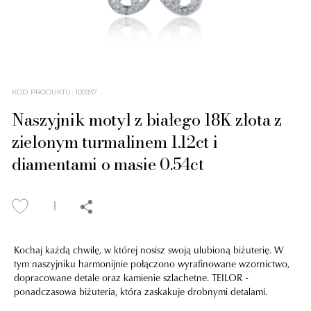
KOD PRODUKTU
:
105937
Naszyjnik motyl z białego 18K złota z
zielonym turmalinem 1.12ct i
diamentami o masie 0.54ct
Kochaj każdą chwilę, w której nosisz swoją ulubioną biżuterię. W
tym naszyjniku harmonijnie połączono wyrafinowane wzornictwo,
dopracowane detale oraz kamienie szlachetne. TEILOR -
ponadczasowa biżuteria, która zaskakuje drobnymi detalami.